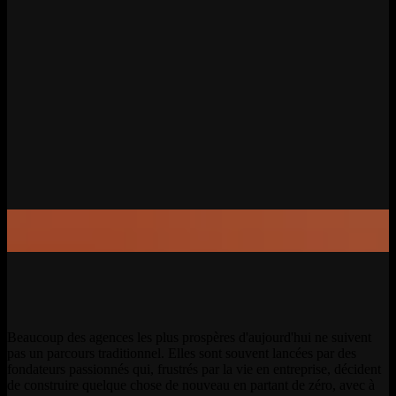
Beaucoup des agences les plus prospères d'aujourd'hui ne suivent
pas un parcours traditionnel. Elles sont souvent lancées par des
fondateurs passionnés qui, frustrés par la vie en entreprise, décident
de construire quelque chose de nouveau en partant de zéro, avec à