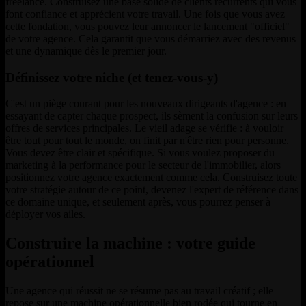
freelance. Construisez une base solide de clients récurrents qui vous
font confiance et apprécient votre travail. Une fois que vous avez
cette fondation, vous pouvez leur annoncer le lancement "officiel"
de votre agence. Cela garantit que vous démarriez avec des revenus
et une dynamique dès le premier jour.
Définissez votre niche (et tenez-vous-y)
C'est un piège courant pour les nouveaux dirigeants d'agence : en
essayant de capter chaque prospect, ils sèment la confusion sur leurs
offres de services principales. Le vieil adage se vérifie : à vouloir
être tout pour tout le monde, on finit par n'être rien pour personne.
Vous devez être clair et spécifique. Si vous voulez proposer du
marketing à la performance pour le secteur de l'immobilier, alors
positionnez votre agence exactement comme cela. Construisez toute
votre stratégie autour de ce point, devenez l'expert de référence dans
ce domaine unique, et seulement après, vous pourrez penser à
déployer vos ailes.
Construire la machine : votre guide
opérationnel
Une agence qui réussit ne se résume pas au travail créatif ; elle
repose sur une machine opérationnelle bien rodée qui tourne en