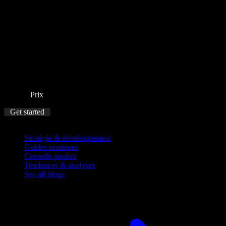
Prix
Get started
Blog
Stratégie & développement
Guides pratiques
Conseils produit
Tendances & analyses
See all blogs