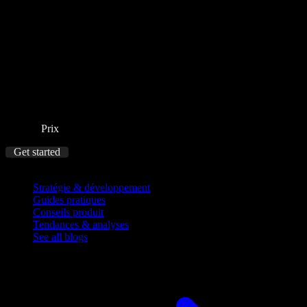
Prix
Get started
Blog
Stratégie & développement
Guides pratiques
Conseils produit
Tendances & analyses
See all blogs