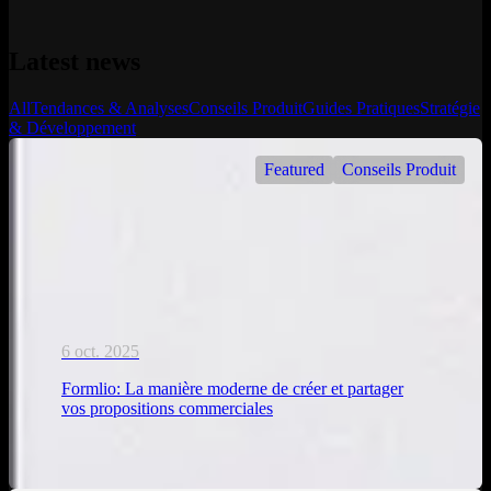
Latest news
All
Tendances & Analyses
Conseils Produit
Guides Pratiques
Stratégie
& Développement
Featured
Conseils Produit
6 oct. 2025
Formlio: La manière moderne de créer et partager
vos propositions commerciales