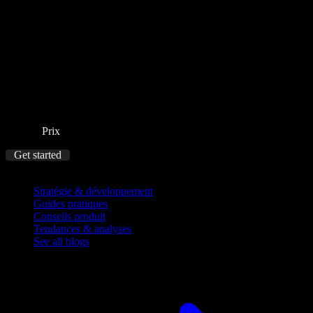
Prix
Get started
Blog
Stratégie & développement
Guides pratiques
Conseils produit
Tendances & analyses
See all blogs