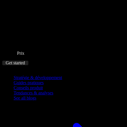
Prix
Get started
Blog
Stratégie & développement
Guides pratiques
Conseils produit
Tendances & analyses
See all blogs