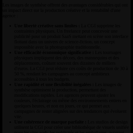
Les images de synthèse offrent des avantages considérables qui ont
un impact direct sur la production créative et la rentabilité d'une
agence :
Une liberté créative sans limites :
La CGI supprime les
contraintes physiques. Un freelance peut concevoir une
publicité pour un produit SaaS mettant en scène son interface
flottant dans un univers de science-fiction, un concept
impossible avec la photographie traditionnelle.
Une efficacité économique significative :
Les tournages
physiques impliquent des décors, des mannequins et des
déplacements, coûtant souvent des dizaines de milliers
d'euros. La CGI peut réduire ces coûts de production de 30 à
50 %, rendant les campagnes au concept ambitieux
accessibles à tous les budgets.
Une rapidité et une flexibilité inégalées :
Les images de
synthèse optimisent la production, permettant des
modifications rapides. Les agences peuvent ajuster les
couleurs, l'éclairage ou même des environnements entiers en
quelques heures, et non en jours, ce qui permet aux
campagnes de rester alignées sur des tendances qui évoluent
vite.
Une cohérence de marque parfaite :
Les studios de design
utilisent la CGI pour créer une bibliothèque de visuels unifiée
pour les sites web, les publicités et les emballages, assurant