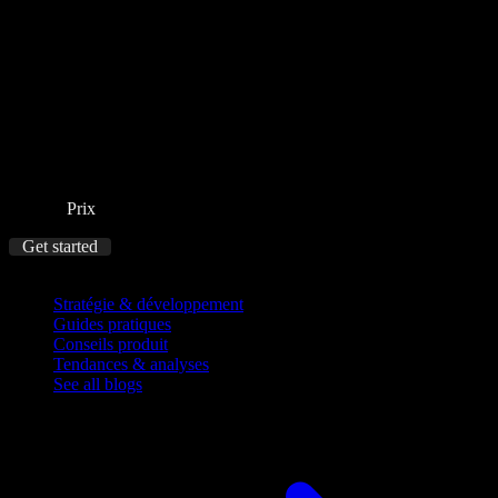
Prix
Get started
Blog
Stratégie & développement
Guides pratiques
Conseils produit
Tendances & analyses
See all blogs