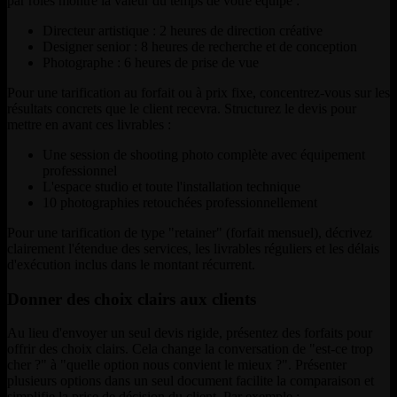
par rôles montre la valeur du temps de votre équipe :
Directeur artistique : 2 heures de direction créative
Designer senior : 8 heures de recherche et de conception
Photographe : 6 heures de prise de vue
Pour une tarification au forfait ou à prix fixe, concentrez-vous sur les
résultats concrets que le client recevra. Structurez le devis pour
mettre en avant ces livrables :
Une session de shooting photo complète avec équipement
professionnel
L'espace studio et toute l'installation technique
10 photographies retouchées professionnellement
Pour une tarification de type "retainer" (forfait mensuel), décrivez
clairement l'étendue des services, les livrables réguliers et les délais
d'exécution inclus dans le montant récurrent.
Donner des choix clairs aux clients
Au lieu d'envoyer un seul devis rigide, présentez des forfaits pour
offrir des choix clairs. Cela change la conversation de "est-ce trop
cher ?" à "quelle option nous convient le mieux ?". Présenter
plusieurs options dans un seul document facilite la comparaison et
simplifie la prise de décision du client. Par exemple :