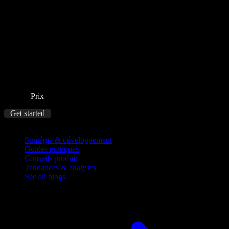
Prix
Get started
Blog
Stratégie & développement
Guides pratiques
Conseils produit
Tendances & analyses
See all blogs