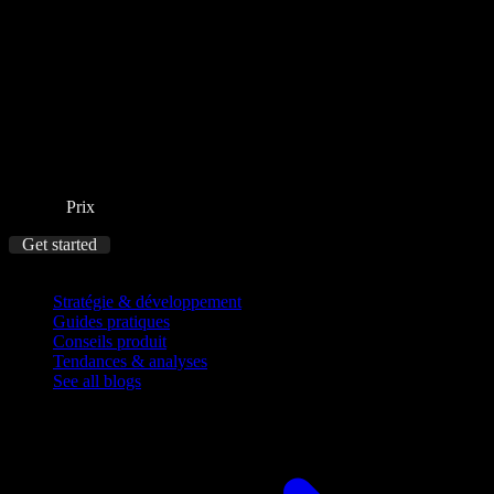
Prix
Get started
Blog
Stratégie & développement
Guides pratiques
Conseils produit
Tendances & analyses
See all blogs