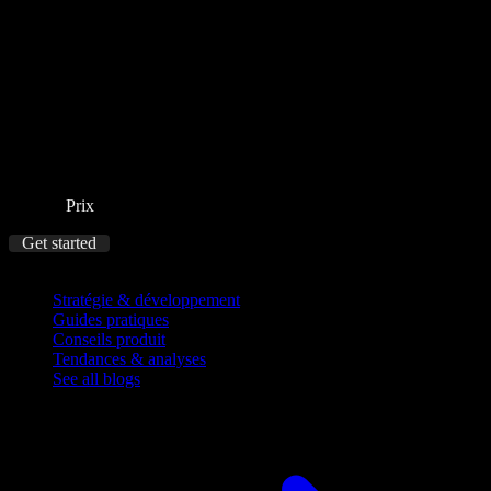
Prix
Get started
Blog
Stratégie & développement
Guides pratiques
Conseils produit
Tendances & analyses
See all blogs