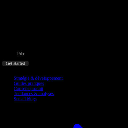
Prix
Get started
Blog
Stratégie & développement
Guides pratiques
Conseils produit
Tendances & analyses
See all blogs