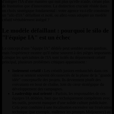
d'intégrer l'IA d'une manière qui nuit plus qu'elle n'aide, créant plus
de frustration que d'innovation. La distinction cruciale réside dans
un choix stratégique fondamental : votre agence va-t-elle construire
un "silo d'IA" défaillant et isolé, ou allez-vous adopter un modèle
créatif véritablement intégré ?
Le modèle défaillant : pourquoi le silo de
"l'équipe IA" est un échec
Le concept d'une "équipe IA" dédiée peut sembler avant-gardiste,
mais l'expérience montre qu'il mène souvent à des pièges importants.
Lorsque les spécialistes de l'IA sont isolés du département créatif
principal, plusieurs problèmes critiques apparaissent :
Isolement créatif :
Les créatifs juniors embauchés dans ces
silos se sentent souvent déconnectés de la phase de la "grande
idée" conceptuelle des projets. Ils deviennent plutôt des
exécutants en bout de chaîne, loin du cœur stratégique du
développement des campagnes.
Leadership mal orienté :
Parfois, les responsables de ces
équipes IA dédiées, bien que techniquement compétents avec
les outils, peuvent manquer d'une solide culture publicitaire.
Cela peut conduire à une focalisation excessive sur l'exécution
technique (par exemple, maîtriser les prompts Midjourney) au