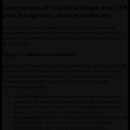
Un processus de travail pratique avec l'IA
pour les agences créatives modernes
Au-delà de l'impératif stratégique, il est crucial de comprendre
l'application pratique de l'IA dans le flux de travail quotidien d'une
agence. Voici comment elle peut être intégrée efficacement à travers
les étapes clés :
Étape 1 : Idéation et recherche
Les outils d'IA, en particulier les grands modèles de langage (LLM)
comme ChatGPT, Claude, Gemini ou Perplexity, excellent en tant
qu'assistants de recherche avancés. Considérez-les comme un
"Google en plus rapide" qui peut fournir des informations
synthétisées rapidement.
Specific tasks:
Generate high-fidelity visual mock-ups for
campaign art, create preliminary storyboards or animatics to
illustrate a TV spot or social video, and rapidly produce key
images for internal and client presentation decks.
Key principle:
This use is primarily for conceptualization and
communication. The AI output serves as an incredibly
effective tool to show what an idea could look like,