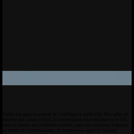
Toutes les agences parlent de l'intelligence artificielle. Des salles de
réunion aux canaux Slack, la conversation ne porte plus sur si l'IA
aura un impact sur l'industrie créative, mais sur comment. Pourtant,
au milieu de l'enthousiasme, de nombreuses agences risquent